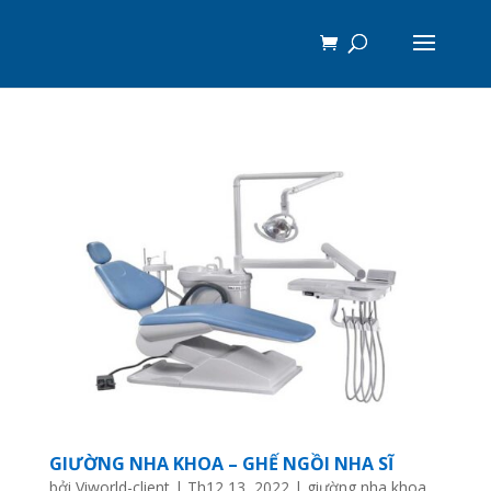
GIƯỜNG NHA KHOA – GHẾ NGỒI NHA SĨ
bởi
Viworld-client
|
Th12 13, 2022
|
giường nha khoa