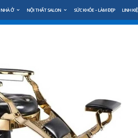
 NHÀ Ở
NỘI THẤT SALON
SỨC KHỎE – LÀM ĐẸP
LINH KIỆ