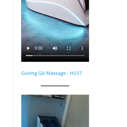
Giường Gội Massage - HU37