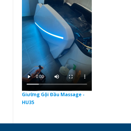
Giường Gội Đầu Massage -
HU35