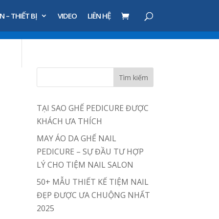
N – THIẾT BỊ
VIDEO
LIÊN HỆ
TẠI SAO GHẾ PEDICURE ĐƯỢC
KHÁCH ƯA THÍCH
MAY ÁO DA GHẾ NAIL
PEDICURE – SỰ ĐẦU TƯ HỢP
LÝ CHO TIỆM NAIL SALON
50+ MẪU THIẾT KẾ TIỆM NAIL
ĐẸP ĐƯỢC ƯA CHUỘNG NHẤT
2025