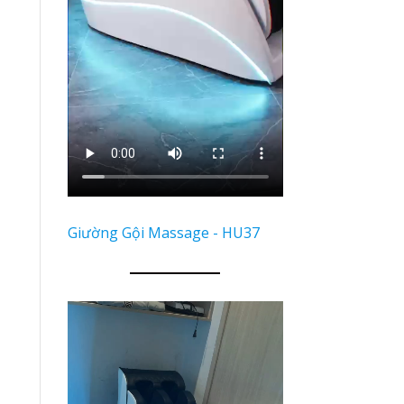
Giường Gội Massage - HU37