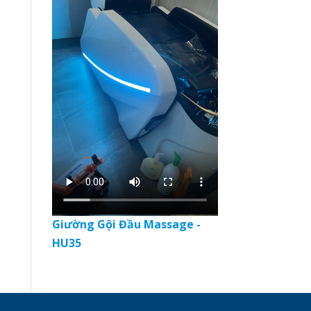
Giường Gội Đầu Massage -
HU35