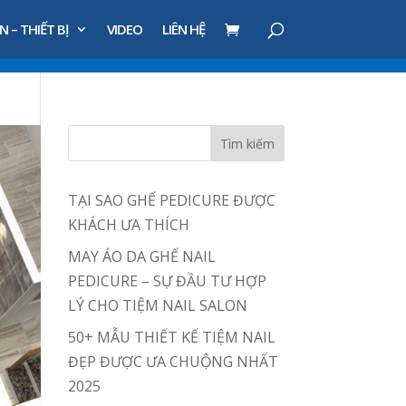
N – THIẾT BỊ
VIDEO
LIÊN HỆ
TẠI SAO GHẾ PEDICURE ĐƯỢC
KHÁCH ƯA THÍCH
MAY ÁO DA GHẾ NAIL
PEDICURE – SỰ ĐẦU TƯ HỢP
LÝ CHO TIỆM NAIL SALON
50+ MẪU THIẾT KẾ TIỆM NAIL
ĐẸP ĐƯỢC ƯA CHUỘNG NHẤT
2025