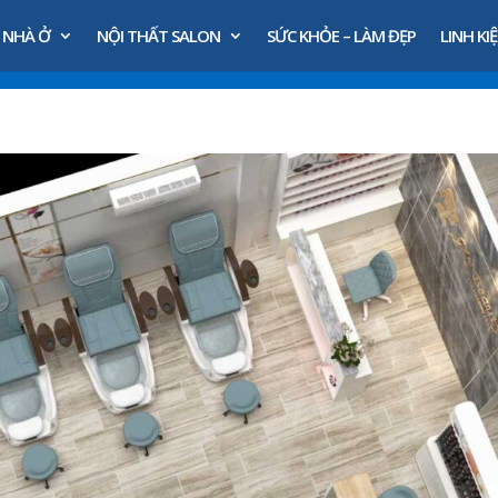
 NHÀ Ở
NỘI THẤT SALON
SỨC KHỎE – LÀM ĐẸP
LINH KIỆ