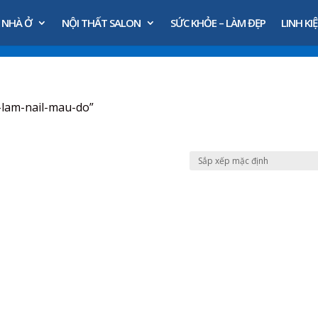
 NHÀ Ở
NỘI THẤT SALON
SỨC KHỎE – LÀM ĐẸP
LINH KIỆ
-lam-nail-mau-do”