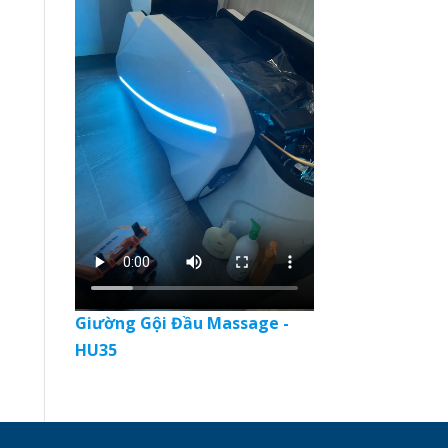
Giường Gội Đầu Massage -
HU35