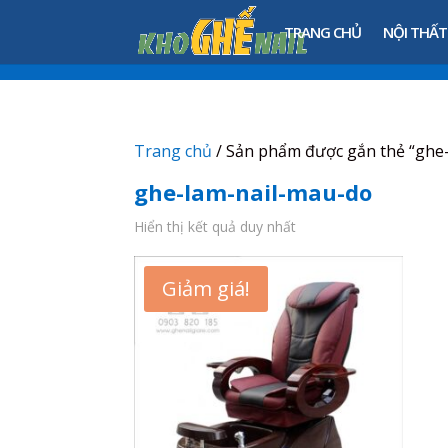
TRANG CHỦ
NỘI THẤT
Trang chủ
/ Sản phẩm được gắn thẻ “ghe
ghe-lam-nail-mau-do
Hiển thị kết quả duy nhất
Giảm giá!