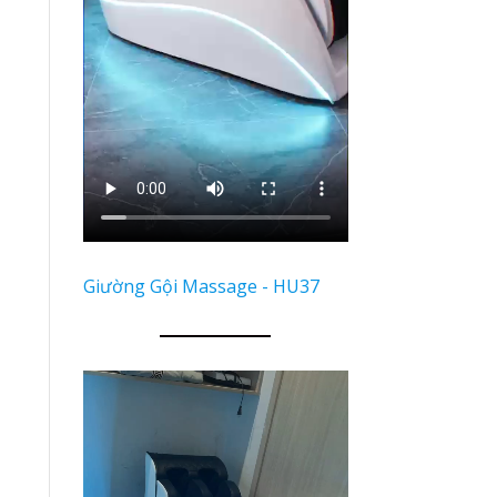
Giường Gội Massage - HU37