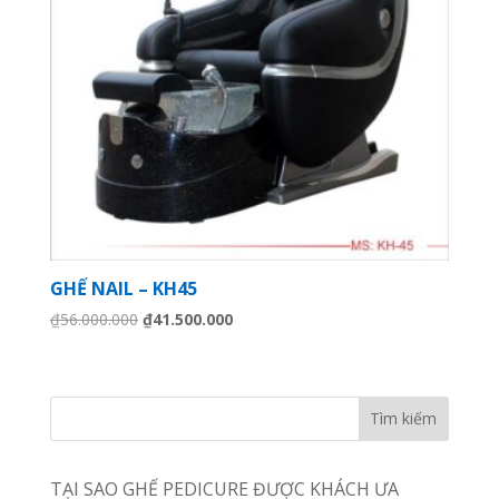
GHẾ NAIL – KH45
Giá
Giá
₫
56.000.000
₫
41.500.000
gốc
hiện
là:
tại
₫56.000.000.
là:
₫41.500.000.
TẠI SAO GHẾ PEDICURE ĐƯỢC KHÁCH ƯA