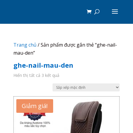
Trang chủ
/ Sản phẩm được gắn thẻ “ghe-nail-
mau-den”
ghe-nail-mau-den
Hiển thị tất cả 3 kết quả
Giảm giá!