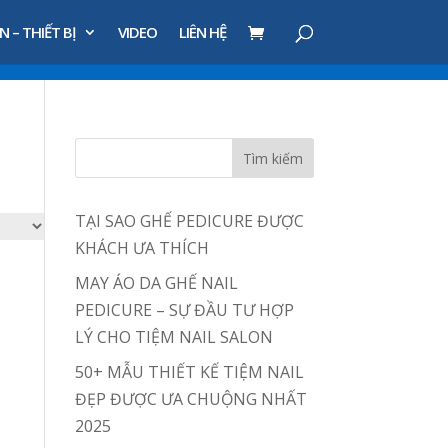
N – THIẾT BỊ
VIDEO
LIÊN HỆ
TẠI SAO GHẾ PEDICURE ĐƯỢC
KHÁCH ƯA THÍCH
MAY ÁO DA GHẾ NAIL
PEDICURE – SỰ ĐẦU TƯ HỢP
LÝ CHO TIỆM NAIL SALON
50+ MẪU THIẾT KẾ TIỆM NAIL
ĐẸP ĐƯỢC ƯA CHUỘNG NHẤT
2025