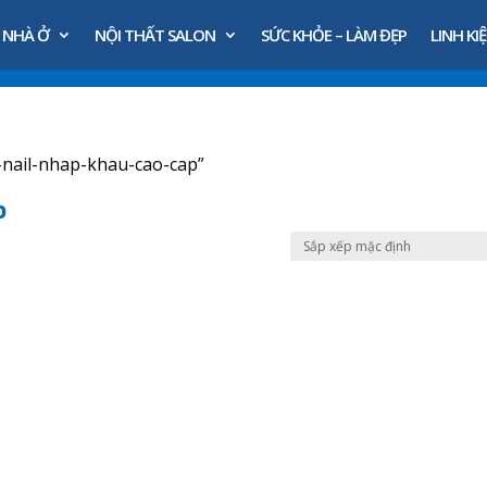
 NHÀ Ở
NỘI THẤT SALON
SỨC KHỎE – LÀM ĐẸP
LINH KIỆ
-nail-nhap-khau-cao-cap”
p