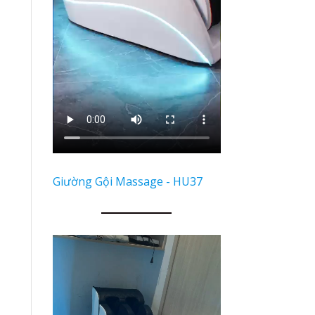
Giường Gội Massage - HU37