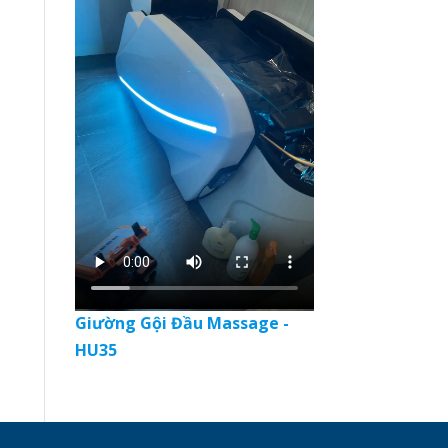
Giường Gội Đầu Massage -
HU35