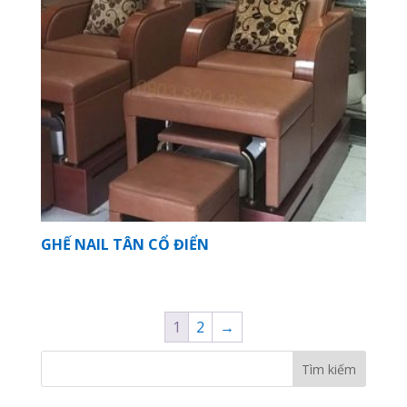
GHẾ NAIL TÂN CỔ ĐIỂN
1
2
→