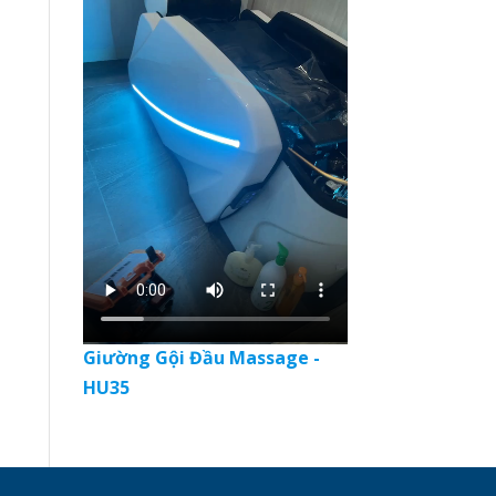
Giường Gội Đầu Massage -
HU35