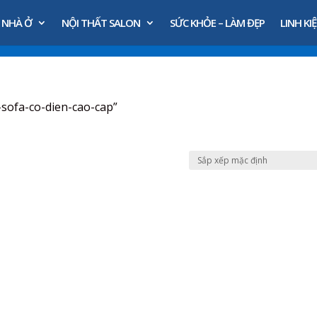
 NHÀ Ở
NỘI THẤT SALON
SỨC KHỎE – LÀM ĐẸP
LINH KIỆ
sofa-co-dien-cao-cap”