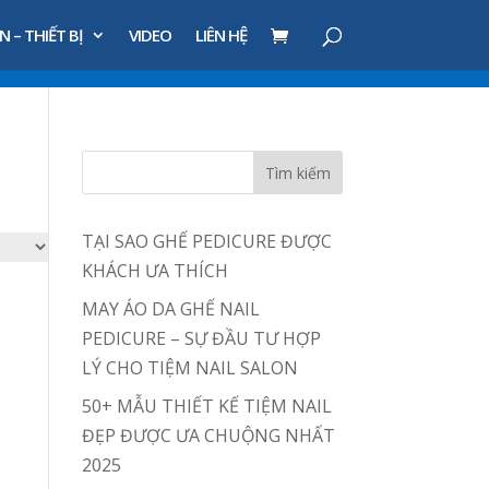
N – THIẾT BỊ
VIDEO
LIÊN HỆ
TẠI SAO GHẾ PEDICURE ĐƯỢC
KHÁCH ƯA THÍCH
MAY ÁO DA GHẾ NAIL
PEDICURE – SỰ ĐẦU TƯ HỢP
LÝ CHO TIỆM NAIL SALON
50+ MẪU THIẾT KẾ TIỆM NAIL
ĐẸP ĐƯỢC ƯA CHUỘNG NHẤT
2025