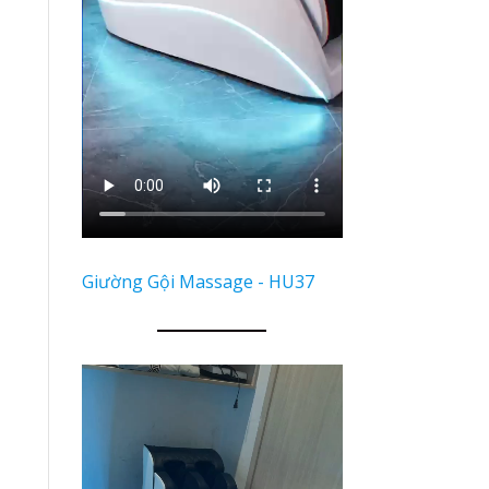
Giường Gội Massage - HU37