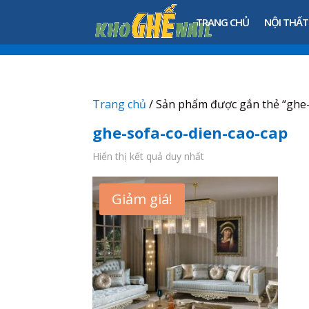
TRANG CHỦ
NỘI THẤT
Trang chủ
/ Sản phẩm được gắn thẻ “ghe-
ghe-sofa-co-dien-cao-cap
Hiển thị kết quả duy nhất
Giảm giá!