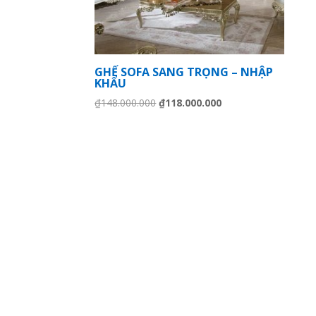
GHẾ SOFA SANG TRỌNG – NHẬP
KHẨU
Giá
Giá
₫
148.000.000
₫
118.000.000
gốc
hiện
là:
tại
₫148.000.000.
là:
₫118.000.000.