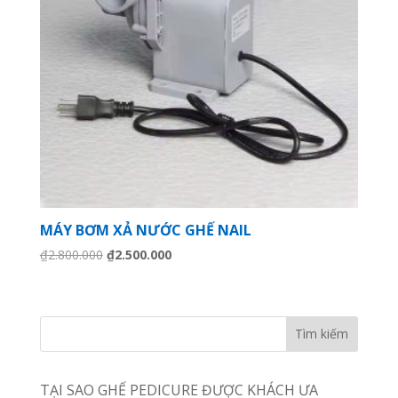
MÁY BƠM XẢ NƯỚC GHẾ NAIL
Giá
Giá
₫
2.800.000
₫
2.500.000
gốc
hiện
là:
tại
₫2.800.000.
là:
₫2.500.000.
TẠI SAO GHẾ PEDICURE ĐƯỢC KHÁCH ƯA