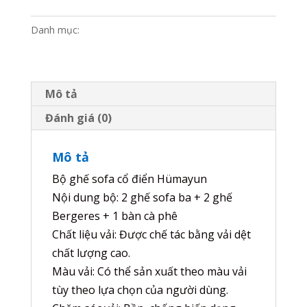
CỔ
Danh mục:
sofa cổ điển
ĐIỂN
-
NK95
số
Mô tả
lượng
Đánh giá (0)
Mô tả
Bộ ghế sofa cổ điển Hümayun
Nội dung bộ: 2 ghế sofa ba + 2 ghế
Bergeres + 1 bàn cà phê
Chất liệu vải: Được chế tác bằng vải dệt
chất lượng cao.
Màu vải: Có thể sản xuất theo màu vải
tùy theo lựa chọn của người dùng.