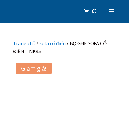
Trang chủ
/
sofa cổ điển
/ BỘ GHẾ SOFA CỔ
ĐIỂN – NK95
Giảm giá!