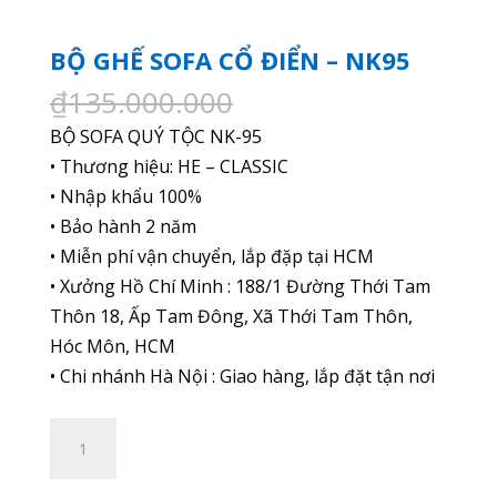
BỘ GHẾ SOFA CỔ ĐIỂN – NK95
Giá
Giá
₫
135.000.000
₫
95.000.000
gốc
hiện
BỘ SOFA QUÝ TỘC NK-95
là:
tại
• Thương hiệu: HE – CLASSIC
₫135.000.000.
là:
• Nhập khẩu 100%
₫95.0
• Bảo hành 2 năm
• Miễn phí vận chuyển, lắp đặp tại HCM
• Xưởng Hồ Chí Minh : 188/1 Đường Thới Tam
Thôn 18, Ấp Tam Đông, Xã Thới Tam Thôn,
Hóc Môn, HCM
• Chi nhánh Hà Nội : Giao hàng, lắp đặt tận nơi
BỘ
Thêm vào giỏ hàng
GHẾ
SOFA