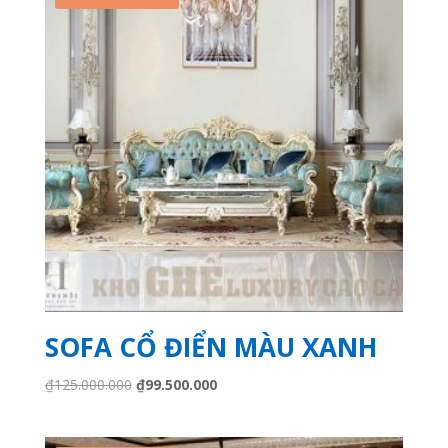
SOFA CỔ ĐIỂN MÀU XANH
Giá
Giá
₫
125.000.000
₫
99.500.000
gốc
hiện
là:
tại