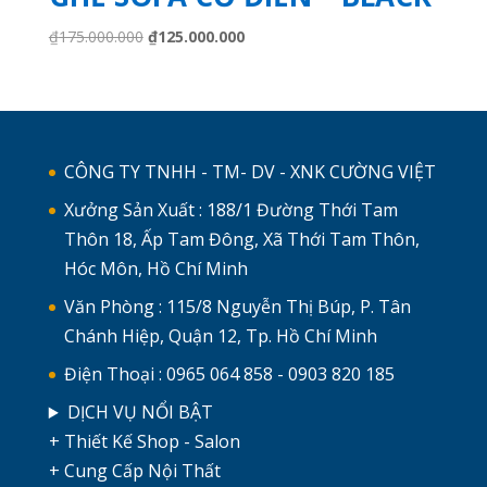
Giá
Giá
₫
175.000.000
₫
125.000.000
gốc
hiện
là:
tại
₫175.000.000.
là:
₫125.000.000.
CÔNG TY TNHH - TM- DV - XNK CƯỜNG VIỆT
Xưởng Sản Xuất : 188/1 Đường Thới Tam
Thôn 18, Ấp Tam Đông, Xã Thới Tam Thôn,
Hóc Môn, Hồ Chí Minh
Văn Phòng : 115/8 Nguyễn Thị Búp, P. Tân
Chánh Hiệp, Quận 12, Tp. Hồ Chí Minh
Điện Thoại : 0965 064 858 - 0903 820 185
DỊCH VỤ NỔI BẬT
+ Thiết Kế Shop - Salon
+ Cung Cấp Nội Thất