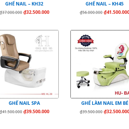
GHẾ NAIL – KH32
GHẾ NAIL – KH45
Giá
Giá
Giá
₫
32.500.000
₫
41.500.00
₫
37.000.000
₫
56.000.000
gốc
hiện
gốc
là:
tại
là:
₫37.000.000.
là:
₫56.000.000.
₫32.500.000.
Giảm giá!
Giảm giá!
GHẾ NAIL SPA
GHẾ LÀM NAIL EM BÉ
Giá
Giá
Giá
₫
39.500.000
₫
32.500.00
₫
41.500.000
₫
39.500.000
gốc
hiện
gốc
là:
tại
là: