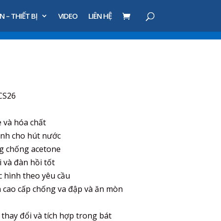
N – THIẾT BỊ
VIDEO
LIÊN HỆ
CS26
 và hóa chất
ành cho hút nước
ng chống acetone
 và đàn hồi tốt
c hình theo yêu cầu
a cao cấp chống va đập và ăn mòn
thay đổi và tích hợp trong bát