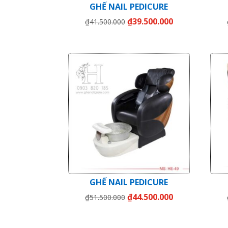
GHẾ NAIL PEDICURE
Giá
Giá
₫
39.500.000
₫
41.500.000
gốc
hiện
là:
tại
₫41.500.000.
là:
₫39.500.000.
Giảm giá!
GHẾ NAIL PEDICURE
Giá
Giá
₫
44.500.000
₫
51.500.000
gốc
hiện
là:
tại