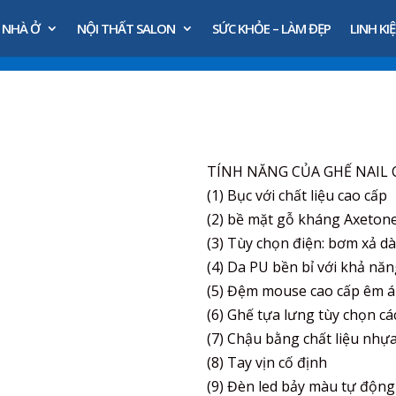
 NHÀ Ở
NỘI THẤT SALON
SỨC KHỎE – LÀM ĐẸP
LINH KIỆ
TÍNH NĂNG CỦA GHẾ NAIL 
(1) Bục với chất liệu cao cấp
(2) bề mặt gỗ kháng Axetone
(3) Tùy chọn điện: bơm xả d
(4) Da PU bền bỉ với khả nă
(5) Đệm mouse cao cấp êm ái
(6) Ghế tựa lưng tùy chọn cá
(7) Chậu bằng chất liệu nhự
(8) Tay vịn cố định
(9) Đèn led bảy màu tự động 