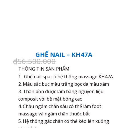
GHẾ NAIL – KH47A
Giá
Giá
₫
56.500.000
₫
45.500.000
gốc
hiện
THÔNG TIN SẢN PHẨM
là:
tại
Ghế nail spa có hệ thống massage KH47A
₫56.500.000.
là:
Màu sắc bục màu trắng bọc da màu xám
₫45.500
Thân bồn được làm bằng nguyên liệu
composit với bề mặt bóng cao
Châu ngâm chân sâu có thể làm foot
massage và ngâm chân thuốc bắc
Hệ thống gác chân có thể kéo lên xuống