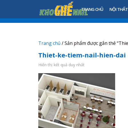
TRANG CHỦ
NỘI THẤT
Trang chủ
/ Sản phẩm được gắn thẻ “Thiet
Thiet-ke-tiem-nail-hien-dai
Hiển thị kết quả duy nhất