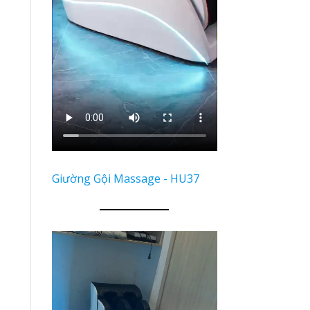
Giường Gội Massage - HU37