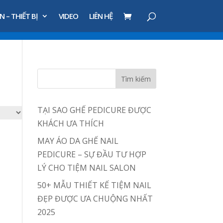
N – THIẾT BỊ
VIDEO
LIÊN HỆ
TẠI SAO GHẾ PEDICURE ĐƯỢC
KHÁCH ƯA THÍCH
MAY ÁO DA GHẾ NAIL
PEDICURE – SỰ ĐẦU TƯ HỢP
LÝ CHO TIỆM NAIL SALON
50+ MẪU THIẾT KẾ TIỆM NAIL
ĐẸP ĐƯỢC ƯA CHUỘNG NHẤT
2025