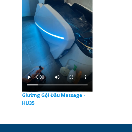
Giường Gội Đầu Massage -
HU35