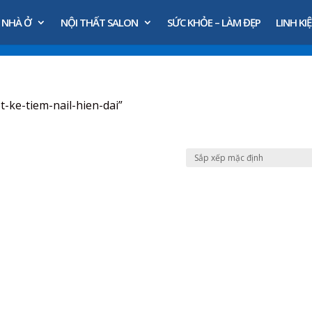
 NHÀ Ở
NỘI THẤT SALON
SỨC KHỎE – LÀM ĐẸP
LINH KIỆ
-ke-tiem-nail-hien-dai”