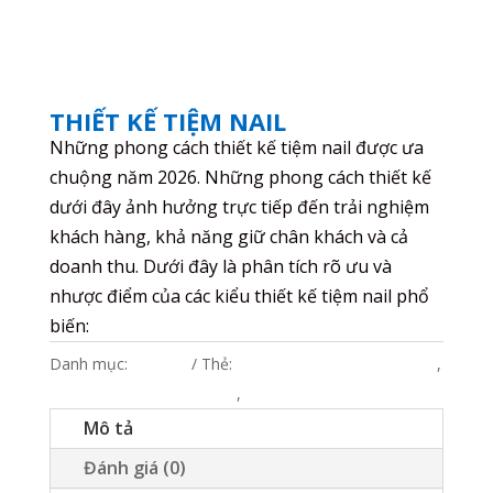
THIẾT KẾ TIỆM NAIL
Những phong cách thiết kế tiệm nail được ưa
chuộng năm 2026. Những phong cách thiết kế
dưới đây ảnh hưởng trực tiếp đến trải nghiệm
khách hàng, khả năng giữ chân khách và cả
doanh thu. Dưới đây là phân tích rõ ưu và
nhược điểm của các kiểu thiết kế tiệm nail phổ
biến:
Danh mục:
ghế nail
Thẻ:
thiet-ke-salon-nail-han-quoc
,
Thiet-ke-tiem-nail-hien-dai
,
thiet-ke-tiem-nail-tai-nha
Mô tả
Đánh giá (0)