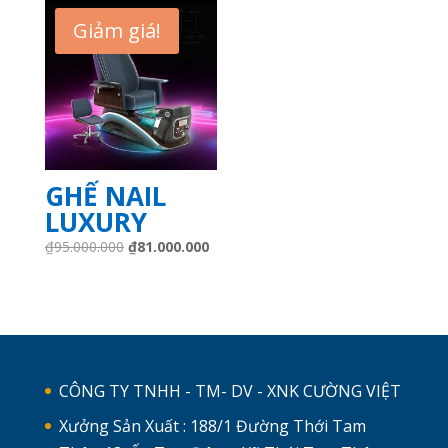
₫37.000.000.
là:
₫41.500.000.
là:
Giảm giá!
₫32.500.000.
₫39.500
GHẾ NAIL
LUXURY
Giá
Giá
₫
95.000.000
₫
81.000.000
gốc
hiện
là:
tại
₫95.000.000.
là:
₫81.000.000.
CÔNG TY TNHH - TM- DV - XNK CƯỜNG VIỆT
Xưởng Sản Xuất : 188/1 Đường Thới Tam